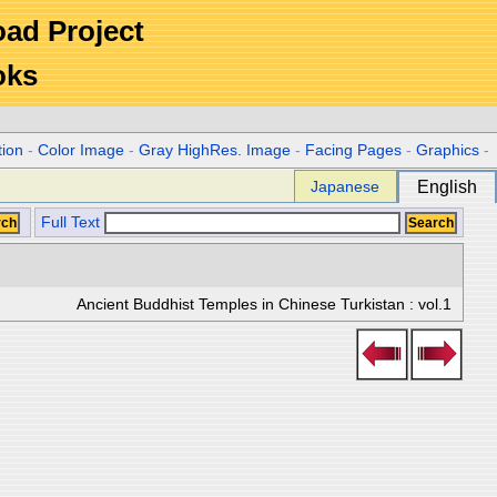
Road Project
oks
tion
-
Color Image
-
Gray HighRes. Image
-
Facing Pages
-
Graphics
-
Japanese
English
Full Text
Ancient Buddhist Temples in Chinese Turkistan : vol.1