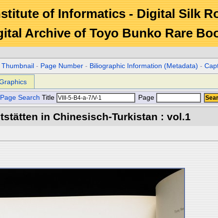
stitute of Informatics - Digital Silk 
gital Archive of Toyo Bunko Rare Bo
r Thumbnail
-
Page Number
-
Biliographic Information (Metadata)
-
Cap
Graphics
Page Search
Title
Page
stätten in Chinesisch-Turkistan : vol.1