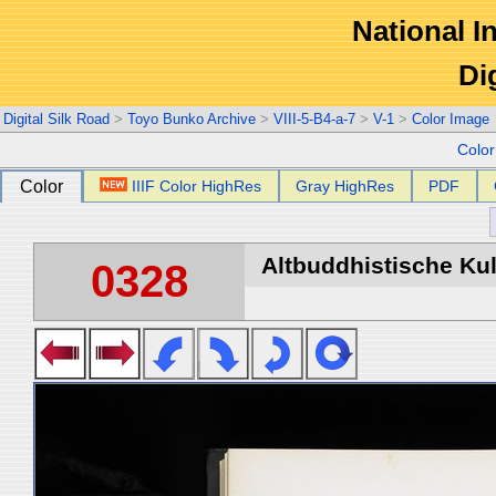
National In
Di
Digital Silk Road
>
Toyo Bunko Archive
>
VIII-5-B4-a-7
>
V-1
>
Color Image
Colo
Color
IIIF Color HighRes
Gray HighRes
PDF
Altbuddhistische Kult
0328