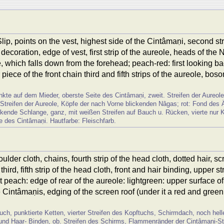
lip, points on the vest, highest side of the Cintâmaṇi, second strip
 decoration, edge of vest, first strip of the aureole, heads of the
e, which falls down from the forehead; peach-red: first looking b
 piece of the front chain third and fifth strips of the aureole, bo
nkte auf dem Mieder, oberste Seite des Cintâmaṇi, zweit. Streifen der Aureole
treifen der Aureole, Köpfe der nach Vorne blickenden Nâgas; rot: Fond des Ä
lickende Schlange, ganz, mit weißen Streifen auf Bauch u. Rücken, vierte nur Kör
e des Cintâmaṇi. Hautfarbe: Fleischfarb.
lder cloth, chains, fourth strip of the head cloth, dotted hair, scr
, third, fifth strip of the head cloth, front and hair binding, upper
t peach: edge of rear of the aureole: lightgreen: upper surface of
e Cintâmaṇis, edging of the screen roof (under it a red and green
ch, punktierte Ketten, vierter Streifen des Kopftuchs, Schirmdach, noch heller
n- und Haar- Binden, ob. Streifen des Schirms, Flammenränder der Cintâmaṇi-St