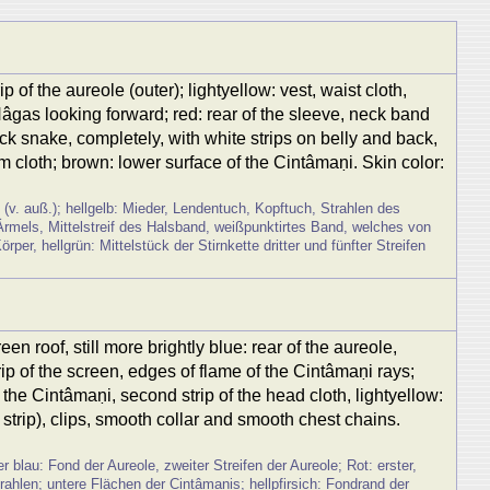
 of the aureole (outer); lightyellow: vest, waist cloth,
 Nâgas looking forward; red: rear of the sleeve, neck band
ack snake, completely, with white strips on belly and back,
som cloth; brown: lower surface of the Cintâmaṇi. Skin color:
 (v. auß.); hellgelb: Mieder, Lendentuch, Kopftuch, Strahlen des
rmels, Mittelstreif des Halsband, weißpunktirtes Band, welches von
per, hellgrün: Mittelstück der Stirnkette dritter und fünfter Streifen
een roof, still more brightly blue: rear of the aureole,
 strip of the screen, edges of flame of the Cintâmaṇi rays;
 the Cintâmaṇi, second strip of the head cloth, lightyellow:
 strip), clips, smooth collar and smooth chest chains.
 blau: Fond der Aureole, zweiter Streifen der Aureole; Rot: erster,
rahlen; untere Flächen der Cintâmaṇis; hellpfirsich: Fondrand der