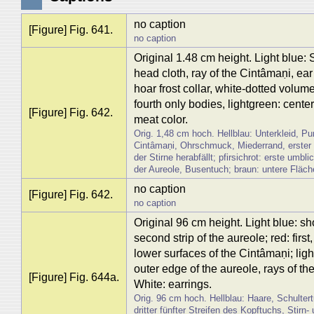
no caption
[Figure] Fig. 641.
no caption
Original 1.48 cm height. Light blue: S
head cloth, ray of the Cintâmaṇi, ear
hoar frost collar, white-dotted volum
fourth only bodies, lightgreen: center
[Figure] Fig. 642.
meat color.
Orig. 1,48 cm hoch. Hellblau: Unterkleid, Pu
Cintâmaṇi, Ohrschmuck, Miederrand, erster S
der Stirne herabfällt; pfirsichrot: erste umb
der Aureole, Busentuch; braun: untere Fläch
no caption
[Figure] Fig. 642.
no caption
Original 96 cm height. Light blue: shou
second strip of the aureole; red: first
lower surfaces of the Cintâmaṇi; ligh
outer edge of the aureole, rays of th
[Figure] Fig. 644a.
White: earrings.
Orig. 96 cm hoch. Hellblau: Haare, Schultertu
dritter fünfter Streifen des Kopftuchs, Stir