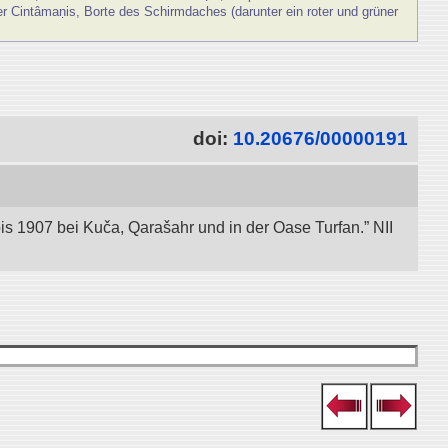
der Cintâmaṇis, Borte des Schirmdaches (darunter ein roter und grüner
doi:
10.20676/00000191
bis 1907 bei Kuča, Qarašahr und in der Oase Turfan.” NII