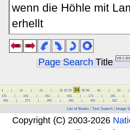
wenn die Höhle mit L
erhellt
Page Search
Title
34
1
.
.
.
.
|
.
.
.
.
11
.
.
.
.
|
.
.
.
.
21
.
.
.
.
|
.
.
.
.
31
32
33
35
36
.
.
.
.
41
.
.
.
.
|
.
.
.
.
51
.
.
.
.
|
131
.
.
.
.
|
.
.
.
.
141
.
.
.
.
|
.
.
.
.
151
.
.
.
.
|
.
.
.
.
161
.
.
.
.
|
.
.
.
.
171
.
.
.
.
|
.
.
.
.
181
.
.
.
.
|
.
.
.
.
261
.
.
.
.
|
.
.
.
.
271
.
.
.
.
|
.
.
.
.
281
.
.
.
.
|
.
.
.
.
291
.
.
.
.
|
.
.
.
.
301
.
.
.
.
|
.
.
.
.
311
.
.
.
.
|
.
.
List of Books
|
Text Search
|
Image S
Copyright (C) 2003-2026
Nati