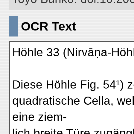
OCR Text
Höhle 33 (Nirvāṇa-Höh
Diese Höhle Fig. 54¹) z
quadratische Cella, we
eine ziem-
lich breite Türe zugängl