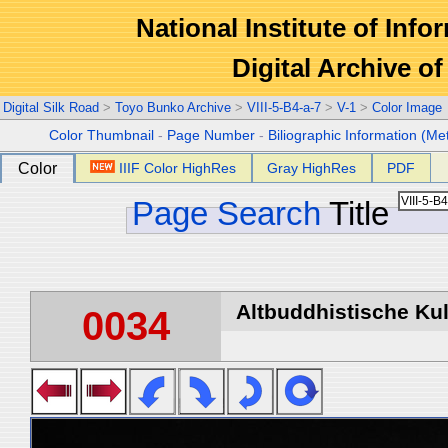
National Institute of Info
Digital Archive 
Digital Silk Road
>
Toyo Bunko Archive
>
VIII-5-B4-a-7
>
V-1
>
Color Image
Color Thumbnail
-
Page Number
-
Biliographic Information (Me
Color
IIIF Color HighRes
Gray HighRes
PDF
Page Search
Title
Altbuddhistische Kult
0034