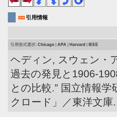
引用情報
引用形式選択:
Chicago
|
APA
|
Harvard
|
IEEE
ヘディン, スウェン・
過去の発見と1906-1
との比較.” 国立情報
クロード」／東洋文庫. doi: