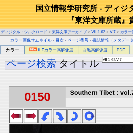
国立情報学研究所 - ディ
『東洋文庫所蔵』
ディジタル・シルクロード
>
東洋文庫アーカイブ
>
VII-1-62
>
V-7
>
カラー
カラー画像サムネイル
-
目次
-
ページ番号
-
書誌情報（メタデー
カラー
IIIFカラー高解像度
白黒高解像度
PDF
ページ検索
タイトル
Southern Tibet : vol.
0150