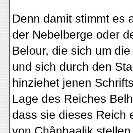
Denn damit stimmt es a
der Nebelberge oder d
Belour, die sich um di
und sich durch den Sta
hinziehet jenen Schrift
Lage des Reiches Belh
dass sie dieses Reich
von Chânbaalik stellen