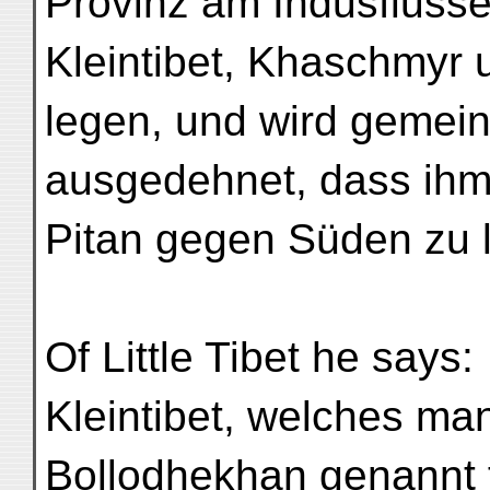
Provinz am Indusflusse,
Kleintibet, Khaschmyr
legen, und wird gemeini
ausgedehnet, dass ihm
Pitan gegen Süden zu 
Of Little Tibet he says:
Kleintibet, welches ma
Bollodhekhan genannt fi