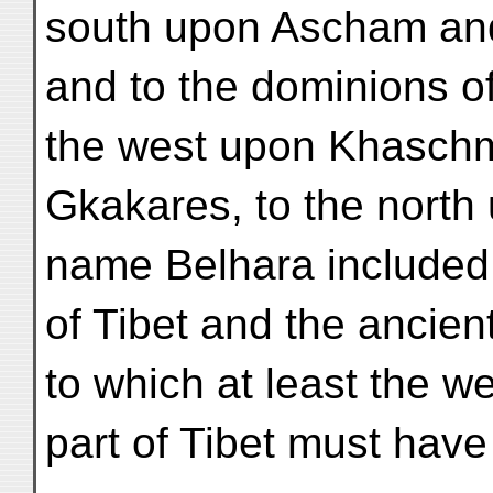
south upon Ascham an
and to the dominions of
the west upon Khasch
Gkakares, to the north
name Belhara included
of Tibet and the ancien
to which at least the w
part of Tibet must hav