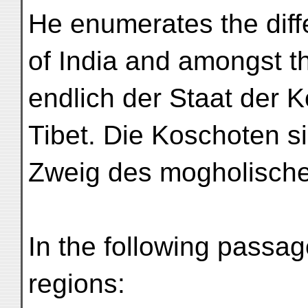
He enumerates the diff
of India and amongst t
endlich der Staat der 
Tibet. Die Koschoten s
Zweig des mogholisch
In the following passa
regions: