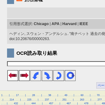
引用形式選択:
Chicago
|
APA
|
Harvard
|
IEEE
ヘディン, スウェン・アンデルシュ. “南チベット 過去の
doi:10.20676/00000263.
OCR読み取り結果
ペー
1
.
.
.
.
|
.
.
.
.
17
.
.
.
.
|
.
.
.
.
28
.
.
.
.
|
.
.
.
.
38
.
.
.
.
|
.
.
.
.
49
.
.
.
.
|
.
.
.
.
60
.
.
.
.
|
.
.
.
.
70
.
.
.
.
|
.
.
.
.
214
.
.
.
.
|
.
.
.
.
225
.
.
.
.
|
.
.
.
.
237
.
.
.
.
|
.
.
.
.
251
.
.
.
.
|
.
.
.
.
263
.
.
.
.
|
.
.
.
.
277
.
.
.
.
.
.
|
.
.
.
.
432
.
.
.
.
|
.
.
.
.
444
.
.
.
.
|
.
.
.
.
457
.
.
.
.
|
.
.
.
.
467
.
.
.
.
|
.
.
.
.
478
.
.
.
.
|
.
.
.
.
48