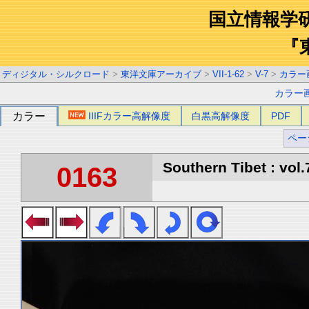
国立情報学
『
ディジタル・シルクロード
>
東洋文庫アーカイブ
>
VII-1-62
>
V-7
>
カラー
カラー
カラー
IIIFカラー高解像度
白黒高解像度
PDF
ペー
Southern Tibet : vol.
0163