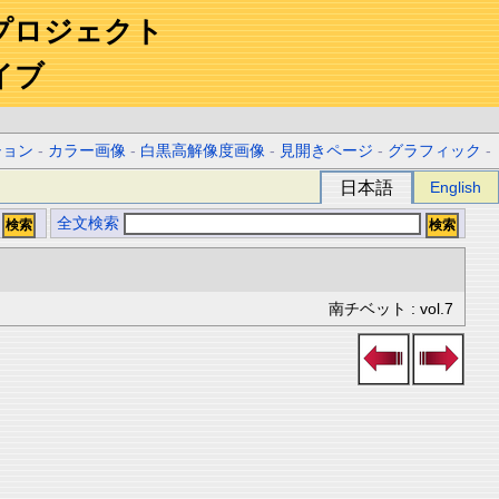
プロジェクト
イブ
ション
-
カラー画像
-
白黒高解像度画像
-
見開きページ
-
グラフィック
-
日本語
English
全文検索
南チベット : vol.7