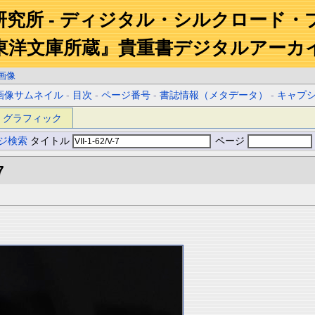
研究所 - ディジタル・シルクロード・
東洋文庫所蔵』貴重書デジタルアーカ
画像
画像サムネイル
-
目次
-
ページ番号
-
書誌情報（メタデータ）
-
キャプ
グラフィック
ジ検索
タイトル
ページ
7