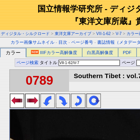
国立情報学研究所 - ディ
『東洋文庫所蔵』
ディジタル・シルクロード
>
東洋文庫アーカイブ
>
VII-1-62
>
V-7
>
カラー
カラー画像サムネイル
-
目次
-
ページ番号
-
書誌情報（メタデー
カラー
IIIFカラー高解像度
白黒高解像度
PDF
ページ検索
タイトル
ページ
Southern Tibet : vol.
0789