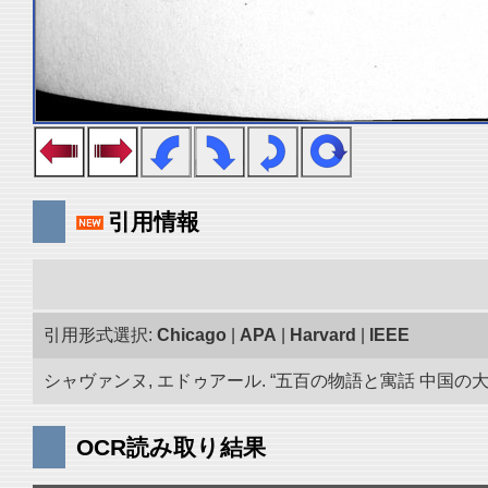
引用情報
引用形式選択:
Chicago
|
APA
|
Harvard
|
IEEE
シャヴァンヌ, エドゥアール. “五百の物語と寓話 中国の大蔵
OCR読み取り結果