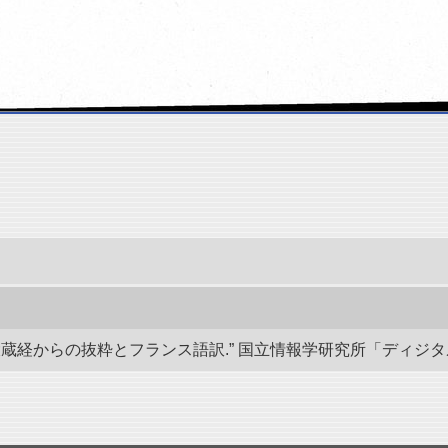
経からの抜粋とフランス語訳.” 国立情報学研究所「ディジタル・シルクロ