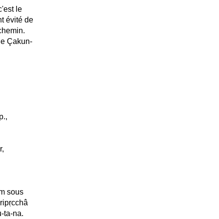
c'est le
t évité de
 chemin.
de Çakun-
p.,
r,
.
om sous
ripṛcchâ
u-ta-na.