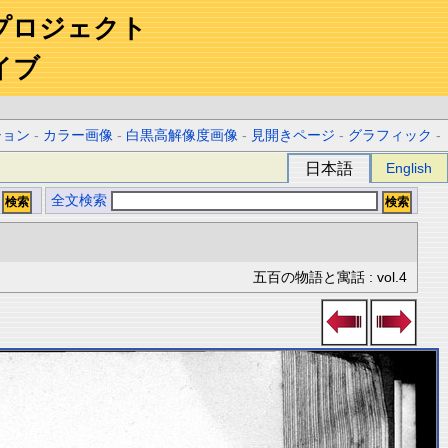
プロジェクト
イブ
ション
-
カラー画像
-
白黒高解像度画像
-
見開きページ
-
グラフィック
-
日本語
English
全文検索
五百の物語と寓話 : vol.4