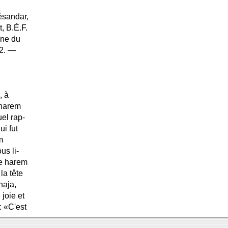
ésandar,
, B.É.F.
nne du
12. —
n
, à
 harem
el rap-
ui fut
m
us li-
le harem
la tête
haja,
 joie et
 : «C'est