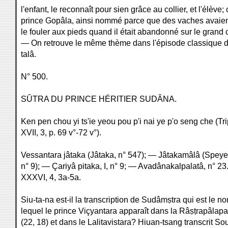
l'enfant, le reconnaît pour sien grâce au collier, et l'élève; 
prince Gopâla, ainsi nommé parce que des vaches avaien
le fouler aux pieds quand il était abandonné sur le grand
— On retrouve le même thème dans l'épisode classique 
talâ.
N° 500.
SÛTRA DU PRINCE HÉRITIER SUDÂNA.
Ken pen chou yi ts'ie yeou pou p'i nai ye p'o seng che (Tri
XVII, 3, p. 69 v°-72 v°).
Vessantara jâtaka (Jâtaka, n° 547); — Jâtakamâlâ (Speye
n° 9); — Çariyâ pitaka, I, n° 9; — Avadânakalpalatâ, n° 23
XXXVI, 4, 3a-5a.
Siu-ta-na est-il la transcription de Sudâmṣtra qui est le n
lequel le prince Viçyantara apparaît dans la Râṣṭrapâlapa
(22, 18) et dans le Lalitavistara? Hiuan-tsang transcrit So