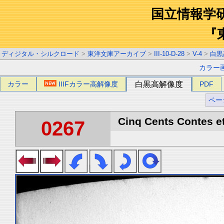
国立情報学
『
ディジタル・シルクロード
>
東洋文庫アーカイブ
>
III-10-D-28
>
V-4
>
白黒
カラー
カラー
IIIFカラー高解像度
白黒高解像度
PDF
ペー
Cinq Cents Contes et
0267