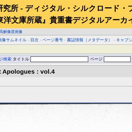
研究所 - ディジタル・シルクロード・
東洋文庫所蔵』貴重書デジタルアーカ
高解像度画像
画像サムネイル
-
目次
-
ページ番号
-
書誌情報（メタデータ）
-
キャプ
ジ検索
タイトル
ページ
 Apologues : vol.4