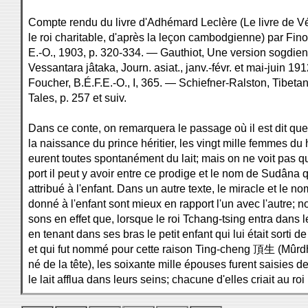
Compte rendu du livre d'Adhémard Leclère (Le livre de V
le roi charitable, d'après la leçon cambodgienne) par Finot
E.-O., 1903, p. 320-334. — Gauthiot, Une version sogdie
Vessantara jâtaka, Journ. asiat., janv.-févr. et mai-juin 19
Foucher, B.É.F.E.-O., I, 365. — Schiefner-Ralston, Tibeta
Tales, p. 257 et suiv.
Dans ce conte, on remarquera le passage où il est dit que
la naissance du prince héritier, les vingt mille femmes du
eurent toutes spontanément du lait; mais on ne voit pas qu
port il peut y avoir entre ce prodige et le nom de Sudâna q
attribué à l'enfant. Dans un autre texte, le miracle et le no
donné à l'enfant sont mieux en rapport l'un avec l'autre; no
sons en effet que, lorsque le roi Tchang-tsing entra dans 
en tenant dans ses bras le petit enfant qui lui était sorti de 
et qui fut nommé pour cette raison Ting-cheng 頂生 (Mûrd
né de la tête), les soixante mille épouses furent saisies de
le lait afflua dans leurs seins; chacune d'elles criait au roi