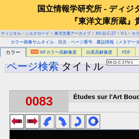
国立情報学研究所 - ディ
『東洋文庫所蔵』
ディジタル・シルクロード
>
東洋文庫アーカイブ
>
XII-11-C-27
>
V-1
>
カ
カラー画像サムネイル
-
目次
-
ページ番号
-
書誌情報（メタデー
カラー
IIIFカラー高解像度
白黒高解像度
PDF
ページ検索
タイトル
Études sur l'Art Boud
0083