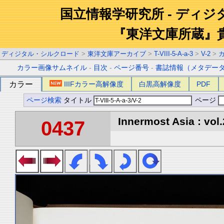
国立情報学研究所 - ディ
『東洋文庫所蔵』
ディジタル・シルクロード
>
東洋文庫アーカイブ
>
T-VIII-5-A-a-3
>
V-2
>
カラー画像サムネイル
-
目次
-
ページ番号
-
書誌情報（メタデー
カラー
IIIFカラー高解像度
白黒高解像度
PDF
ページ検索
タイトル
ページ
Innermost Asia : vol.
0437