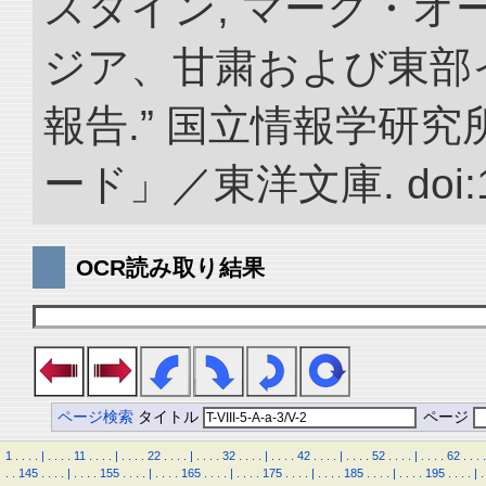
スタイン, マーク・オー
ジア、甘粛および東部
報告.” 国立情報学研
ード」／東洋文庫. doi:10.
OCR読み取り結果
ページ検索
タイトル
ページ
1
.
.
.
.
|
.
.
.
.
11
.
.
.
.
|
.
.
.
.
22
.
.
.
.
|
.
.
.
.
32
.
.
.
.
|
.
.
.
.
42
.
.
.
.
|
.
.
.
.
52
.
.
.
.
|
.
.
.
.
62
.
.
.
.
.
.
145
.
.
.
.
|
.
.
.
.
155
.
.
.
.
|
.
.
.
.
165
.
.
.
.
|
.
.
.
.
175
.
.
.
.
|
.
.
.
.
185
.
.
.
.
|
.
.
.
.
195
.
.
.
.
|
.