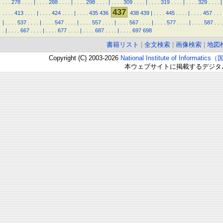
.
.
.
278
.
.
.
.
|
.
.
.
.
288
.
.
.
.
|
.
.
.
.
298
.
.
.
.
|
.
.
.
.
309
.
.
.
.
|
.
.
.
.
319
.
.
.
.
|
.
.
.
.
329
.
.
.
.
|
437
.
.
.
.
413
.
.
.
.
|
.
.
.
.
424
.
.
.
.
|
.
.
.
.
435
436
438
439
|
.
.
.
.
445
.
.
.
.
|
.
.
.
.
457
.
.
.
|
.
.
.
.
537
.
.
.
.
|
.
.
.
.
547
.
.
.
.
|
.
.
.
.
557
.
.
.
.
|
.
.
.
.
567
.
.
.
.
|
.
.
.
.
577
.
.
.
.
|
.
.
.
.
587
.
.
.
.
|
.
.
.
.
667
.
.
.
.
|
.
.
.
.
677
.
.
.
.
|
.
.
.
.
687
.
.
.
.
|
.
.
.
.
697
698
書籍リスト
|
全文検索
|
画像検索
|
地図
Copyright (C) 2003-2026
National Institute of Inform
本ウェブサイトに掲載するデジタ