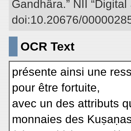
Gandhâra.” NII “Digital
doi:10.20676/00000285
OCR Text
présente ainsi une res
pour être fortuite,
avec un des attributs q
monnaies des Kuṣaṇa