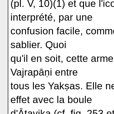
(pl. V, 10)(1) et que l'
interprété, par une
confusion facile, comm
sablier. Quoi
qu'il en soit, cette arme
Vajrapāṇi entre
tous les Yakṣas. Elle n
effet avec la boule
d'Āṭavika (cf. fig. 253