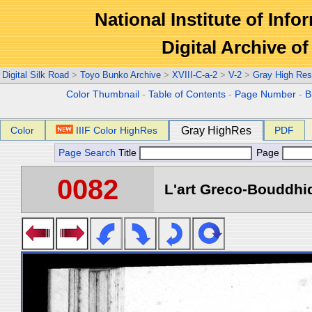
National Institute of Info
Digital Archive 
Digital Silk Road
>
Toyo Bunko Archive
>
XVIII-C-a-2
>
V-2
>
Gray High Res
Color Thumbnail
-
Table of Contents
-
Page Number
-
B
Color
IIIF Color HighRes
Gray HighRes
PDF
Page Search
Title
Page
0082
L'art Greco-Bouddhi