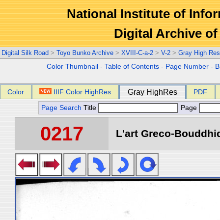
National Institute of Info
Digital Archive 
Digital Silk Road
>
Toyo Bunko Archive
>
XVIII-C-a-2
>
V-2
>
Gray High Res
Color Thumbnail
-
Table of Contents
-
Page Number
-
B
Color
IIIF Color HighRes
Gray HighRes
PDF
Page Search
Title
Page
0217
L'art Greco-Bouddhi