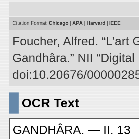
Citation Format:
Chicago
|
APA
|
Harvard
|
IEEE
Foucher, Alfred. “L’ar
Gandhâra.” NII “Digital
doi:10.20676/00000285
OCR Text
GANDHÂRA. — II. 13