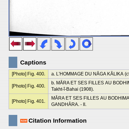
Captions
[Photo] Fig. 400.
a. L'HOMMAGE DU NÂGA KÂLIKA (cf. f
b. MÂRA ET SES FILLES AU BODHIMAṆḌ
[Photo] Fig. 400.
Takht-î-Bahai (1908).
MÂRA ET SES FILLES AU BODHIMAṆḌA.
[Photo] Fig. 401.
GANDHÂRA. - II.
Citation Information