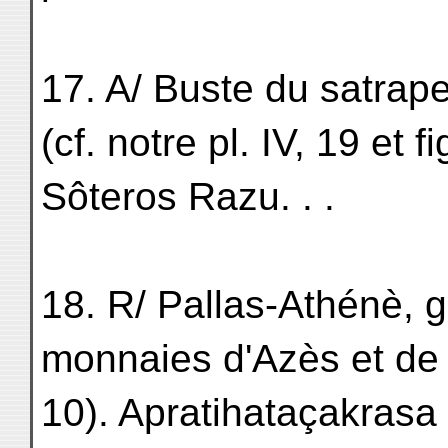
17. A/ Buste du satrape
(cf. notre pl. IV, 19 et 
Sôteros Razu. . .
18. R/ Pallas-Athénè, 
monnaies d'Azès et de M
10). Apratihataçakrasa