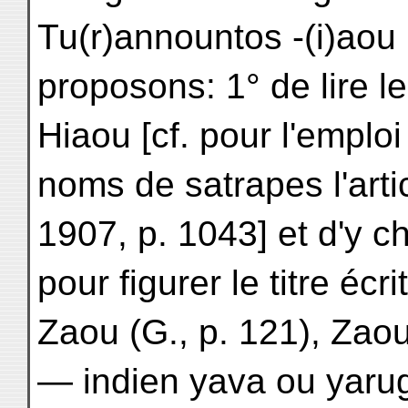
Tu(r)annountos -(i)aou
proposons: 1° de lire 
Hiaou [cf. pour l'emplo
noms de satrapes l'artic
1907, p. 1043] et d'y c
pour figurer le titre écri
Zaou (G., p. 121), Zaou
— indien yava ou yarug