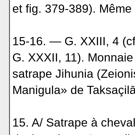
et fig. 379-389). Même 
15-16. — G. XXIII, 4 (c
G. XXXII, 11). Monnaie 
satrape Jihunia (Zeionis
Manigula» de Taksaçilā
15. A/ Satrape à cheva