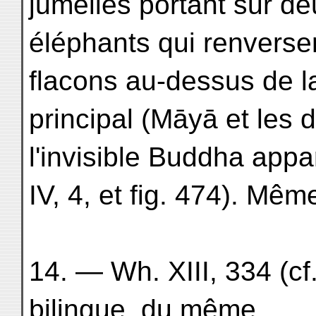
jumelles portant sur de
éléphants qui renverse
flacons au-dessus de l
principal (Māyā et les
l'invisible Buddha appara
IV, 4, et fig. 474). Mê
14. — Wh. XIII, 334 (cf
bilingue, du même.