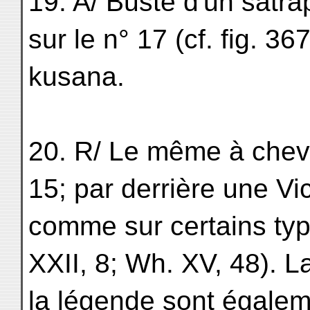
19. A/ Buste d'un satr
sur le n° 17 (cf. fig. 3
kusana.
20. R/ Le même à cheva
15; par derrière une Vi
comme sur certains ty
XXII, 8; Wh. XV, 48). L
la légende sont égale