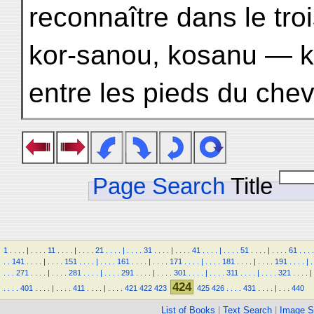
reconnaître dans le tro
kor-sanou, kosanu — k
entre les pieds du chev
Page Search
Title
1
.
.
.
.
|
.
.
.
.
11
.
.
.
.
|
.
.
.
.
21
.
.
.
.
|
.
.
.
.
31
.
.
.
.
|
.
.
.
.
41
.
.
.
.
|
.
.
.
.
51
.
.
.
.
|
.
.
.
.
61
.
.
.
.
.
.
141
.
.
.
.
|
.
.
.
.
151
.
.
.
.
|
.
.
.
.
161
.
.
.
.
|
.
.
.
.
171
.
.
.
.
|
.
.
.
.
181
.
.
.
.
|
.
.
.
.
191
.
.
.
.
|
.
.
.
.
271
.
.
.
.
|
.
.
.
.
281
.
.
.
.
|
.
.
.
.
291
.
.
.
.
|
.
.
.
.
301
.
.
.
.
|
.
.
.
.
311
.
.
.
.
|
.
.
.
.
321
.
.
.
.
|
424
.
.
.
.
401
.
.
.
.
|
.
.
.
.
411
.
.
.
.
|
.
.
.
.
421
422
423
425
426
.
.
.
.
431
.
.
.
.
|
.
.
.
440
List of Books
|
Text Search
|
Image S