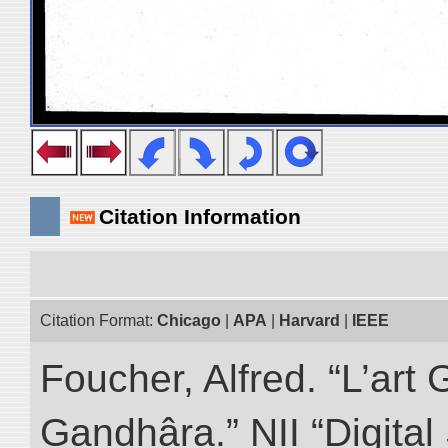
Citation Information
Citation Format:
Chicago
|
APA
|
Harvard
|
IEEE
Foucher, Alfred. “L’ar
Gandhâra.” NII “Digital