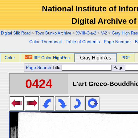
National Institute of Info
Digital Archive 
Digital Silk Road
>
Toyo Bunko Archive
>
XVIII-C-a-2
>
V-2
>
Gray High Res
Color Thumbnail
-
Table of Contents
-
Page Number
-
B
Color
IIIF Color HighRes
Gray HighRes
PDF
Page Search
Title
Page
0424
L'art Greco-Bouddhi