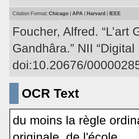
Citation Format:
Chicago
|
APA
|
Harvard
|
IEEE
Foucher, Alfred. “L’ar
Gandhâra.” NII “Digital
doi:10.20676/00000285
OCR Text
du moins la règle ordi
originale, de l'école