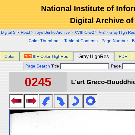
National Institute of Info
Digital Archive 
Digital Silk Road
>
Toyo Bunko Archive
>
XVIII-C-a-2
>
V-2
>
Gray High Res
Color Thumbnail
-
Table of Contents
-
Page Number
-
B
Color
IIIF Color HighRes
Gray HighRes
PDF
Page Search
Title
Page
0245
L'art Greco-Bouddhi