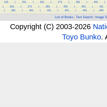
.
.
141
.
.
.
.
|
.
.
.
.
151
.
.
.
.
|
.
.
.
.
161
.
.
.
.
|
.
.
.
.
171
.
.
.
.
|
.
.
.
.
181
.
.
.
.
|
.
.
.
.
191
.
.
.
.
|
.
.
|
.
.
.
.
261
.
.
.
.
|
.
.
.
.
271
.
.
.
.
|
.
.
.
.
281
.
.
.
.
|
.
.
.
.
291
.
.
.
.
|
.
.
.
.
301
.
.
.
.
|
.
.
.
.
311
.
.
.
.
|
.
.
.
.
391
.
.
.
.
|
.
.
.
.
401
.
.
.
.
|
.
.
.
.
411
.
.
.
.
|
.
.
.
.
421
.
.
.
.
|
.
.
.
.
431
.
.
.
.
|
.
.
.
440
List of Books
|
Text Search
|
Image S
Copyright (C) 2003-2026
Nati
Toyo Bunko
.