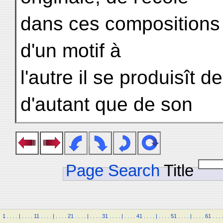
dans ces compositions :
d'un motif à
l'autre il se produisît 
d'autant que de son
Page Search
Title
1
.
.
.
.
|
.
.
.
.
11
.
.
.
.
|
.
.
.
.
21
.
.
.
.
|
.
.
.
.
31
.
.
.
.
|
.
.
.
.
41
.
.
.
.
|
.
.
.
.
51
.
.
.
.
|
.
.
.
.
61
.
.
.
.