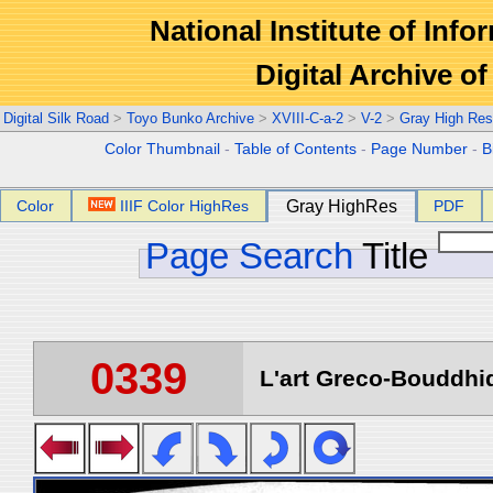
National Institute of Info
Digital Archive 
Digital Silk Road
>
Toyo Bunko Archive
>
XVIII-C-a-2
>
V-2
>
Gray High Res
Color Thumbnail
-
Table of Contents
-
Page Number
-
B
Color
IIIF Color HighRes
Gray HighRes
PDF
Page Search
Title
0339
L'art Greco-Bouddhi